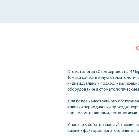
О
Стоматология «Стомсервис» на И.Че
Томска качественную стоматологиче
индивидуальный подход, квалифици
оборудование и стоматологические 
Для более качественного обслужива
клиники периодически проходят кур
новыми материалами, технологиями.
У нас есть собственная зуботехниче
важных факторов изготовления каче